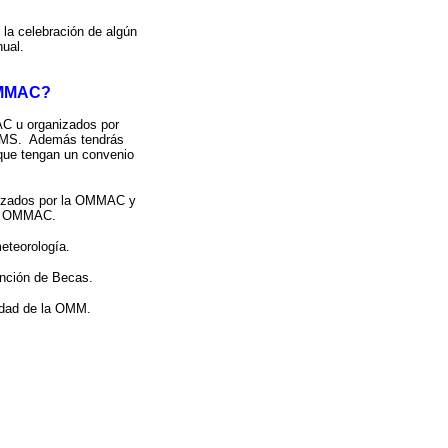
la celebración de algún
ual.
 OMMAC?
C u organizados por
FMS. Además tendrás
que tengan un convenio
anizados por la OMMAC y
la OMMAC.
eteorología.
nción de Becas.
idad de la OMM.