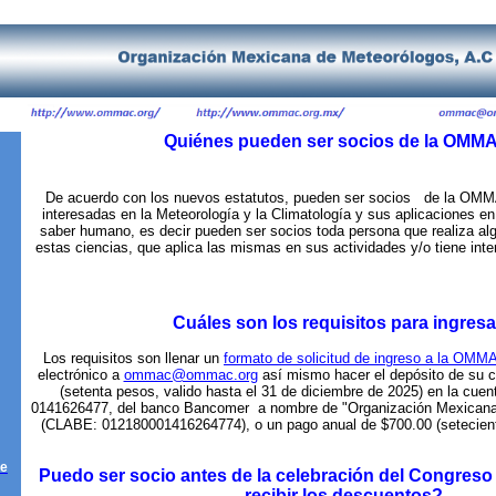
Quiénes pueden ser socios de la OMM
De acuerdo con los nuevos estatutos, pueden ser socios de la OMM
interesadas en la Meteorología y la Climatología y sus aplicaciones en
saber humano, es decir pueden ser socios toda persona que realiza alg
estas ciencias, que aplica las mismas en sus actividades y/o tiene inte
Cuáles son los requisitos para ingres
Los requisitos son llenar un
formato de solicitud de ingreso a la OMM
electrónico a
ommac@ommac.org
así mismo hacer el depósito de su 
(setenta pesos, valido hasta el 31 de diciembre de 2025) en la cu
0141626477, del banco Bancomer a nombre de "Organización Mexicana 
(CLABE: 012180001416264774), o un pago anual de $700.00 (setecien
de
Puedo ser socio antes de la celebración del Congres
recibir los descuentos?