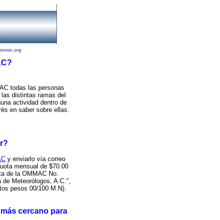
AC?
AC todas las personas
 las distintas ramas del
una actividad dentro de
rés en saber sobre ellas.
ar?
AC
y enviarlo vía correo
cuota mensual de $70.00
enta de la OMMAC No.
de Meteorólogos, A.C.",
tos pesos 00/100 M.N).
o más cercano para