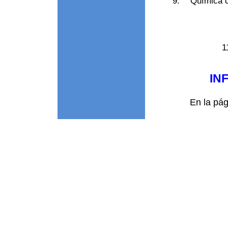
9.
Química d
1
IN
En la pá