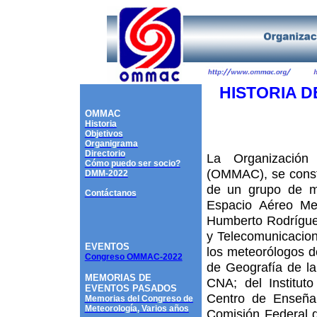
HISTORIA D
OMMAC
Historia
Objetivos
Organigrama
Directorio
La Organización
Cómo puedo ser socio?
(OMMAC), se consti
DMM-2022
de un grupo de me
Contáctanos
Espacio Aéreo Me
Humberto Rodríguez
y Telecomunicacion
EVENTOS
los meteorólogos de
Congreso OMMAC-2022
de Geografía de la
MEMORIAS DE
CNA; del Institut
EVENTOS PASADOS
Centro de Enseñan
Memorias del Congreso de
Meteorología, Varios años
Comisión Federal de