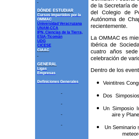
de la Secretaría de 
DÓNDE ESTUDIAR
del Colegio de P
Cursos impartidos por la
Autónoma de Chapi
OMMAC
Universidad Veracruzana
recientemente.
UNAM-CCA
IPN, Ciencias de la Tierra,
ESIA-Ticomán
La OMMAC es miemb
UDG
Ibérica de Socied
CICESE
CIAAC
cuatro años sede
celebración de vari
GENERAL
Ligas
Dentro de los even
Empresas
Definiciones Generales
Veintitres Con
Dos Simposios 
Un Simposio I
aire y Plan
Un Seminario 
meteor