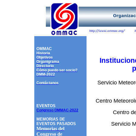
OMMAC
Historia
Objetivos
Institucio
Organigrama
Directorio
p
Cómo puedo ser socio?
DMM-2022
Servicio Meteo
Contáctanos
Centro Meteoro
EVENTOS
Congreso OMMAC-2022
Centro d
MEMORIAS DE
Servicio 
EVENTOS PASADOS
Memorias del
Congreso de