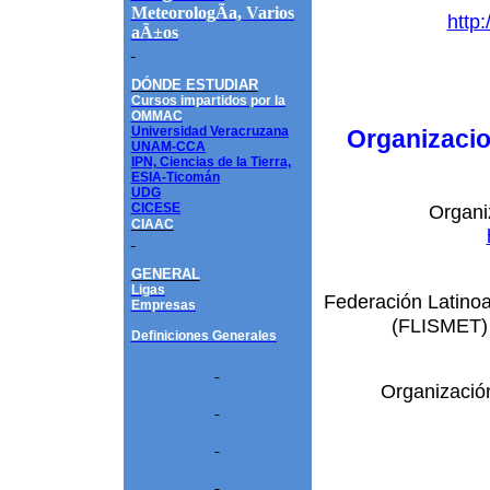
MeteorologÃ­a, Varios
http
aÃ±os
DÓNDE ESTUDIAR
Cursos impartidos por la
OMMAC
Universidad Veracruzana
Organizacio
UNAM-CCA
IPN, Ciencias de la Tierra,
ESIA-Ticomán
UDG
CICESE
Organi
CIAAC
GENERAL
Ligas
Federación Latino
Empresas
(FLISMET
Definiciones Generales
Organizació